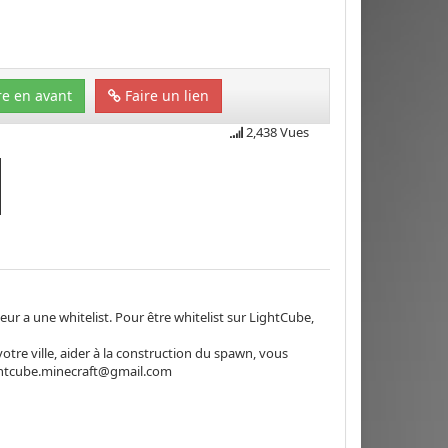
e en avant
Faire un lien
2,438 Vues
rveur a une whitelist. Pour être whitelist sur LightCube,
otre ville, aider à la construction du spawn, vous
ghtcube.minecraft@gmail.com