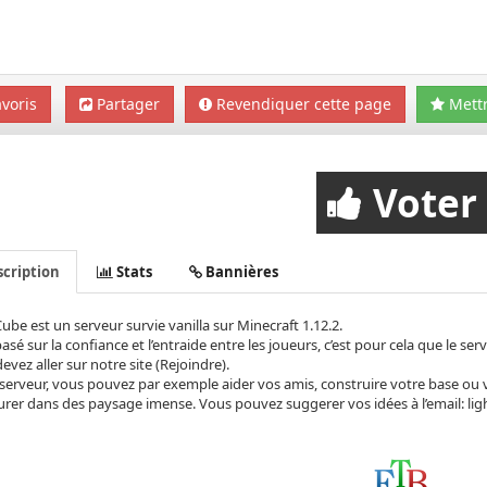
voris
Partager
Revendiquer cette page
Mettr
Voter
cription
Stats
Bannières
ube est un serveur survie vanilla sur Minecraft 1.12.2.
 basé sur la confiance et l’entraide entre les joueurs, c’est pour cela que le se
evez aller sur notre site (Rejoindre).
 serveur, vous pouvez par exemple aider vos amis, construire votre base ou v
rer dans des paysage imense. Vous pouvez suggerer vos idées à l’email:
li