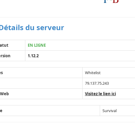
Détails du serveur
atut
EN LIGNE
rsion
1.12.2
ès
Whitelist
79.137.75.243
 Web
Visitez le lien ici
e
Survival