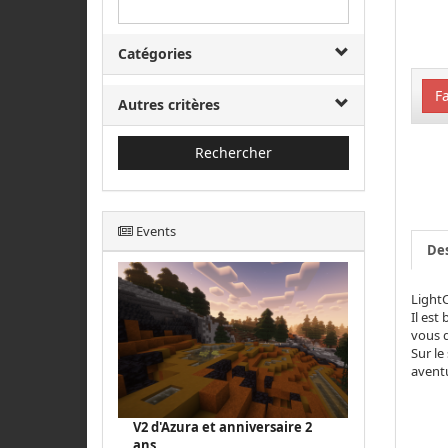
Catégories
Fa
Autres critères
Rechercher
Events
Des
LightC
Il est
vous d
Sur le
aventu
V2 d'Azura et anniversaire 2
ans