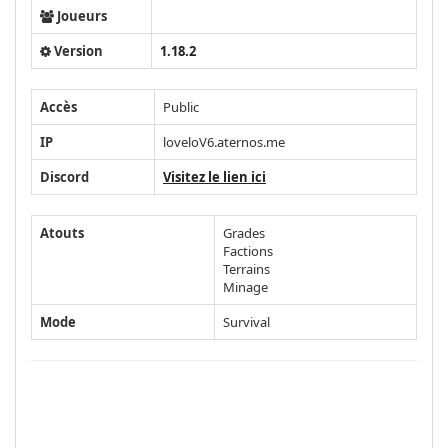
Joueurs
Version
1.18.2
Accès
Public
IP
loveloV6.aternos.me
Discord
Visitez le lien ici
Atouts
Grades
Factions
Terrains
Minage
Mode
Survival