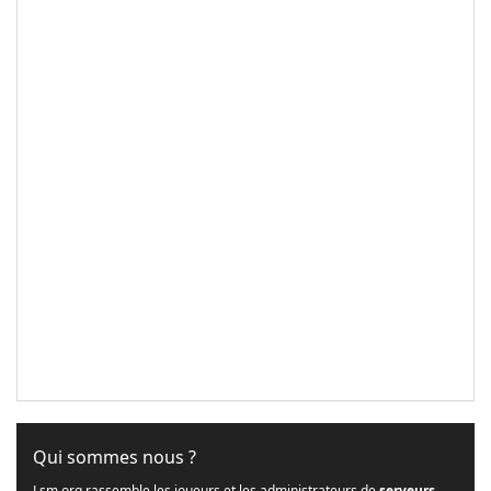
Qui sommes nous ?
Lsm.org rassemble les joueurs et les administrateurs de
serveurs