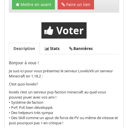
Mettre en avant
Faire un lien
Voter
Description
Stats
Bannières
Bonjour à vous !
Je suis ici pour vous présentez le serveur LoveloV6 un serveur
Minecraft en 1.18.2 :
C’est quoi lovelo?
lovelo c’est un serveur pvp faction minecraft au quel vous
pouviez jouer avec vos ami !
• Système de faction
• PvP, PvE bien développé.
• Des helpeurs très sympa
• Des Skill comme un ajout de force de PV ou même de vitesse et
puis pourquoi pas + en critique !