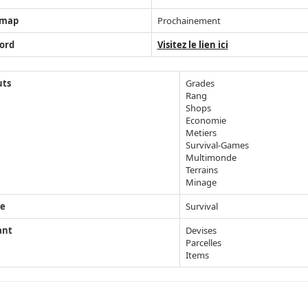
map
Prochainement
ord
Visitez le lien ici
uts
Grades
Rang
Shops
Economie
Metiers
Survival-Games
Multimonde
Terrains
Minage
e
Survival
ant
Devises
Parcelles
Items