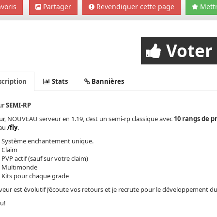
voris
Partager
Revendiquer cette page
Mettr
Voter
cription
Stats
Bannières
ur
SEMI-RP
ur,
NOUVEAU serveur en 1.19, c’est un semi-rp classique avec
10 rangs de p
au
/fly
.
Système enchantement unique.
Claim
PVP actif (sauf sur votre claim)
Multimonde
Kits pour chaque grade
veur est évolutif j’écoute vos retours et je recrute pour le développement du
u!