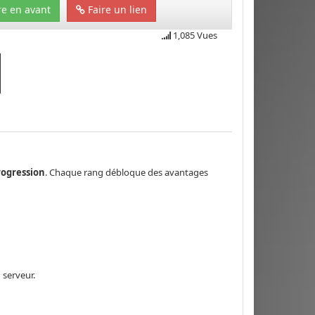
e en avant
Faire un lien
1,085 Vues
rogression
. Chaque rang débloque des avantages
 serveur.