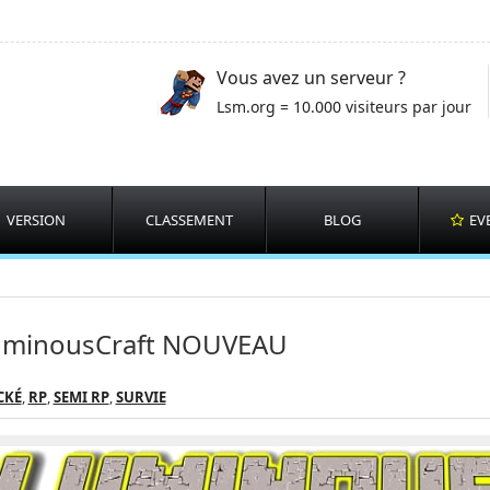
Vous avez un serveur ?
Lsm.org = 10.000 visiteurs par jour
VERSION
CLASSEMENT
BLOG
EV
uminousCraft NOUVEAU
CKÉ
,
RP
,
SEMI RP
,
SURVIE