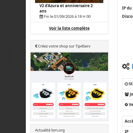
V2 d'Azura et anniversaire 2
IP du
ans
Discor
Fin le 01/09/2026 à 18 H 00
Voir la liste complète
Créez votre shop sur Tip4Serv
St
J
Ve
Acc
Actualité lsm.org
IP