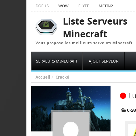
DOFUS
WOW
FLYFF
METIN2
Liste Serveurs
Minecraft
Vous propose les meilleurs serveurs Minecraft
SERVEURS MINECRAFT
AJOUT SERVEUR
Accueil
Cracké
L
CRA