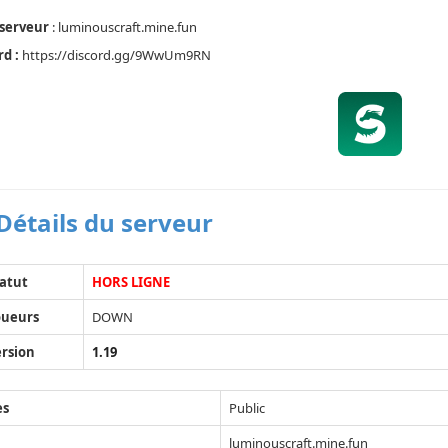
 serveur
: luminouscraft.mine.fun
d :
https://discord.gg/9WwUm9RN
Détails du serveur
atut
HORS LIGNE
oueurs
DOWN
rsion
1.19
ès
Public
luminouscraft.mine.fun