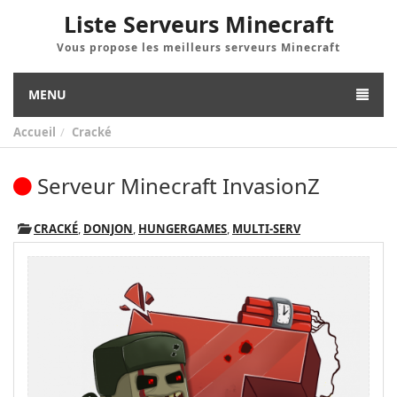
Liste Serveurs Minecraft
Vous propose les meilleurs serveurs Minecraft
MENU
Accueil
Cracké
Serveur Minecraft InvasionZ
CRACKÉ
,
DONJON
,
HUNGERGAMES
,
MULTI-SERV