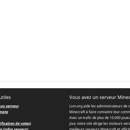
utiles
Vous avez un serveur Minec
 un serveur
Lsm.org aide les administrateurs de 
mpte
Minecraft à faire connaitre leur com
Avec un trafic de plus de 10.000 joue
ification de votes)
jour, notre site dirige les visiteurs ver
s (infos serveur)
meilleurs serveurs Minecraft et affich