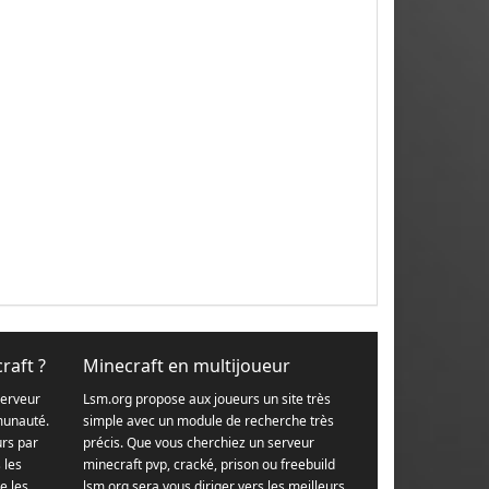
raft ?
Minecraft en multijoueur
serveur
Lsm.org propose aux joueurs un site très
munauté.
simple avec un module de recherche très
urs par
précis. Que vous cherchiez un serveur
s les
minecraft pvp, cracké, prison ou freebuild
e les
lsm.org sera vous diriger vers les meilleurs