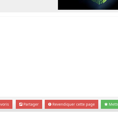
voris
Partager
Revendiquer cette page
Mettr