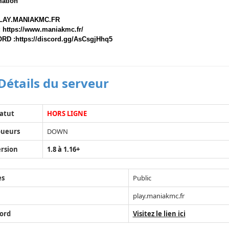
mation
PLAY.MANIAKMC.FR
: https://www.maniakmc.fr/
RD :https://discord.gg/AsCsgjHhq5
Détails du serveur
atut
HORS LIGNE
oueurs
DOWN
rsion
1.8 à 1.16+
ès
Public
play.maniakmc.fr
ord
Visitez le lien ici