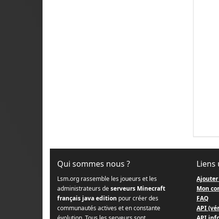
Qui sommes nous ?
Liens 
Lsm.org rassemble les joueurs et les
Ajouter
administrateurs de
serveurs Minecraft
Mon co
français java edition
pour créer des
FAQ
communautés actives et en constante
API (vér
évolution. Tous les serveurs sont
API info