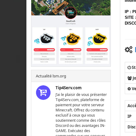
Infor
IP : 
SITE 
DISCO
St
Actualité lsm.org
J
Tip4Serv.com
Ve
J’ai le plaisir de vous présenter
Tip4Serv.com, plateforme de
paiement pour votre serveur
Acc
Minecraft. Offrez du contenu
exclusif à ceux qui vous
IP
soutiennent comme des rôles
Discord ou des avantages IN-
Disc
GAME. Exécutez des
commandes sur vos serveurs