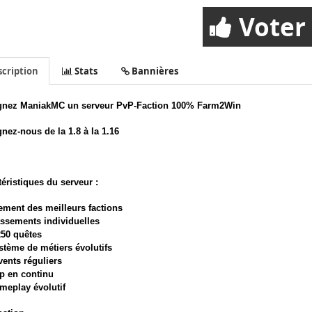
Voter
cription
Stats
Bannières
gnez ManiakMC un serveur PvP-Faction 100% Farm2Win
nez-nous de la 1.8 à la 1.16
éristiques du serveur :
ement des meilleurs factions
assements individuelles
250 quêtes
stème de métiers évolutifs
vents réguliers
p en continu
meplay évolutif