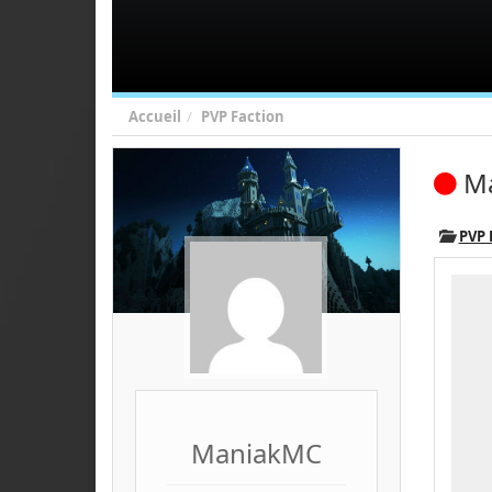
Accueil
PVP Faction
Ma
PVP
ManiakMC