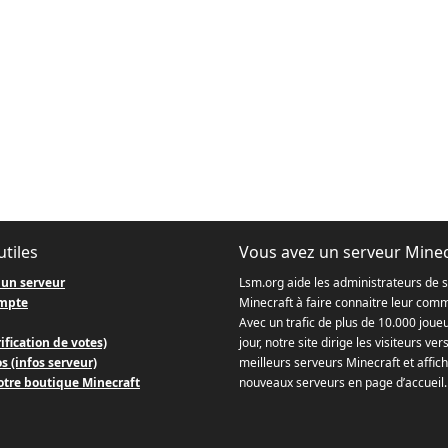
utiles
Vous avez un serveur Minec
 un serveur
Lsm.org aide les administrateurs de 
mpte
Minecraft à faire connaitre leur com
Avec un trafic de plus de 10.000 joue
ification de votes)
jour, notre site dirige les visiteurs ver
s (infos serveur)
meilleurs serveurs Minecraft et affich
otre boutique Minecraft
nouveaux serveurs en page d’accueil.