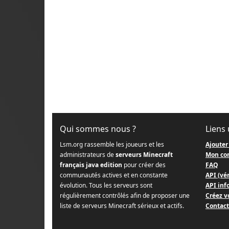
Qui sommes nous ?
Liens 
Lsm.org rassemble les joueurs et les
Ajouter
administrateurs de
serveurs Minecraft
Mon co
français java edition
pour créer des
FAQ
communautés actives et en constante
API (vér
évolution. Tous les serveurs sont
API info
régulièrement contrôlés afin de proposer une
Créez v
liste de serveurs Minecraft sérieux et actifs.
Contact