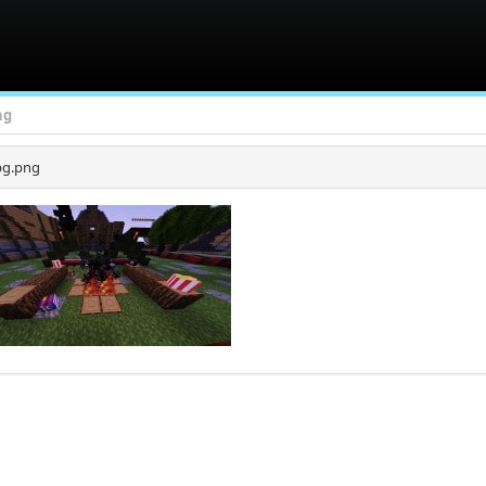
ng
g.png