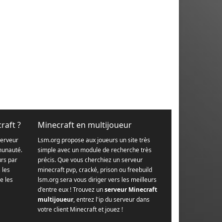
raft ?
Minecraft en multijoueur
serveur
Lsm.org propose aux joueurs un site très
munauté.
simple avec un module de recherche très
urs par
précis. Que vous cherchiez un serveur
s les
minecraft pvp, cracké, prison ou freebuild
e les
lsm.org sera vous diriger vers les meilleurs
d'entre eux ! Trouvez un
serveur Minecraft
multijoueur
, entrez l'ip du serveur dans
votre client Minecraft et jouez !