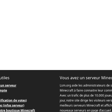
utiles
Vous avez un serveur Minec
 un serveur
Lsm.org aide les administrateurs de 
mpte
Minecraft à faire connaitre leur com
Avec un trafic de plus de 10.000 joue
ification de votes)
jour, notre site dirige les visiteurs ver
s (infos serveur)
meilleurs serveurs Minecraft et affich
otre boutique Minecraft
nouveaux serveurs en page d’accueil.