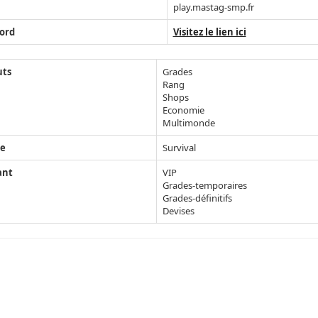
play.mastag-smp.fr
ord
Visitez le lien ici
uts
Grades
Rang
Shops
Economie
Multimonde
e
Survival
ant
VIP
Grades-temporaires
Grades-définitifs
Devises