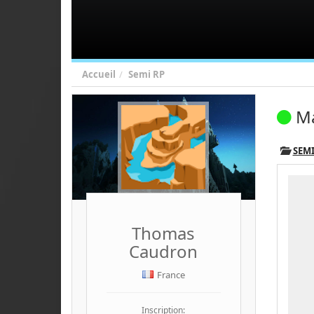
Accueil
Semi RP
M
SEMI
Thomas
Caudron
France
Inscription: