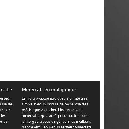
raft ?
Minecraft en multijoueur
serveur
Lsm.org propose aux joueurs un site très
munauté.
simple avec un module de recherche très
urs par
précis. Que vous cherchiez un serveur
s les
minecraft pvp, cracké, prison ou freebuild
e les
lsm.org sera vous diriger vers les meilleurs
d'entre eux ! Trouvez un
serveur Minecraft