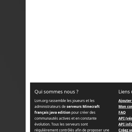
Qui sommes nous ?
Liens 
Lsm.org rassemble les joueurs et les
Ajouter
administrateurs de
serveurs Minecraft
Mon co
français java edition
pour créer des
FAQ
communautés actives et en constante
API (vér
évolution. Tous les serveurs sont
API info
régulièrement contrôlés afin de proposer une
Créez v