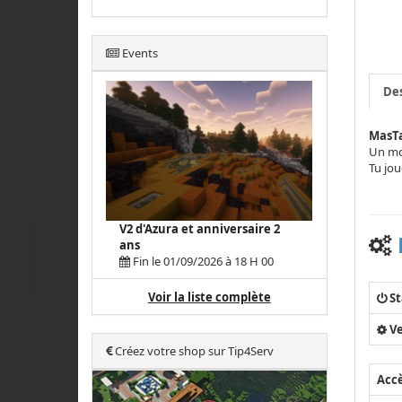
Events
Des
MasTa
Un mon
Tu jou
V2 d'Azura et anniversaire 2
ans
Fin le 01/09/2026 à 18 H 00
Voir la liste complète
St
Ve
Créez votre shop sur Tip4Serv
Acc