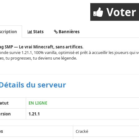
Voter
cription
Stats
Bannières
g SMP — Le vrai Minecraft, sans artifices.
de survie 1.21.1, 100% vanilla, optimisé et prêt à accueillir les joueurs qui
es, tu progresses, tu deviens une légende.
Détails du serveur
atut
EN LIGNE
rsion
1.21.1
ès
Cracké