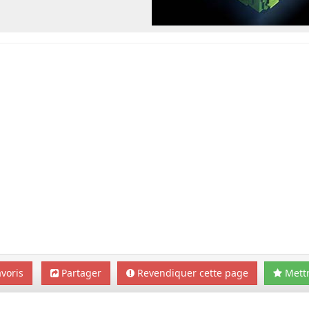
voris
Partager
Revendiquer cette page
Mettr