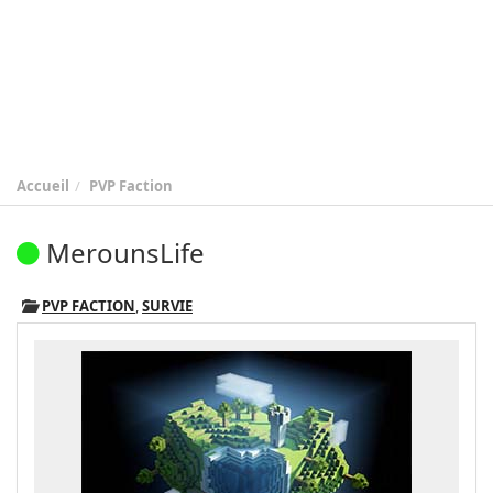
Accueil
PVP Faction
MerounsLife
PVP FACTION
,
SURVIE