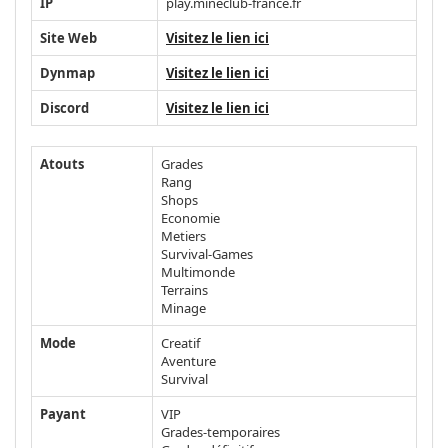
IP
play.mineclub-france.fr
Site Web
Visitez le lien ici
Dynmap
Visitez le lien ici
Discord
Visitez le lien ici
Atouts
Grades
Rang
Shops
Economie
Metiers
Survival-Games
Multimonde
Terrains
Minage
Mode
Creatif
Aventure
Survival
Payant
VIP
Grades-temporaires