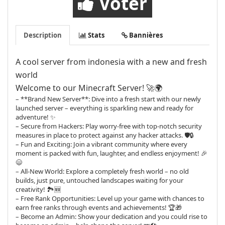
Voter
Description
Stats
Bannières
A cool server from indonesia with a new and fresh
world
Welcome to our Minecraft Server! 🚀🌍
– **Brand New Server**: Dive into a fresh start with our newly
launched server – everything is sparkling new and ready for
adventure! ✨
– Secure from Hackers: Play worry-free with top-notch security
measures in place to protect against any hacker attacks. 🛡️🔒
– Fun and Exciting: Join a vibrant community where every
moment is packed with fun, laughter, and endless enjoyment! 🎉
😄
– All-New World: Explore a completely fresh world – no old
builds, just pure, untouched landscapes waiting for your
creativity! 🏞️🆕
– Free Rank Opportunities: Level up your game with chances to
earn free ranks through events and achievements! 🏆🎁
– Become an Admin: Show your dedication and you could rise to