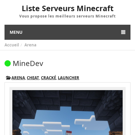
Liste Serveurs Minecraft
Vous propose les meilleurs serveurs Minecraft
MENU
Accueil
Arena
MineDev
ARENA
,
CHEAT
,
CRACKÉ
,
LAUNCHER