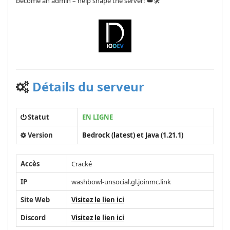
become an admin – help shape the server! 👑🛠️
Détails du serveur
Statut
EN LIGNE
Version
Bedrock (latest) et Java (1.21.1)
Accès
Cracké
IP
washbowl-unsocial.gl.joinmc.link
Site Web
Visitez le lien ici
Discord
Visitez le lien ici