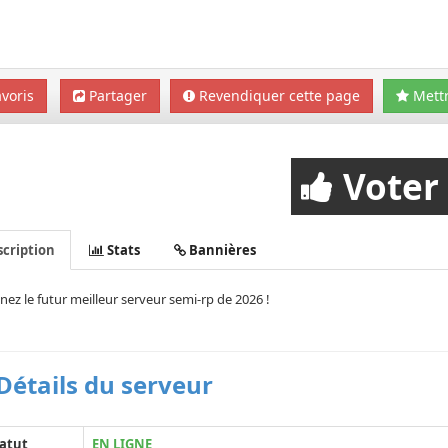
voris
Partager
Revendiquer cette page
Mettr
Voter
cription
Stats
Bannières
nez le futur meilleur serveur semi-rp de 2026 !
Détails du serveur
atut
EN LIGNE