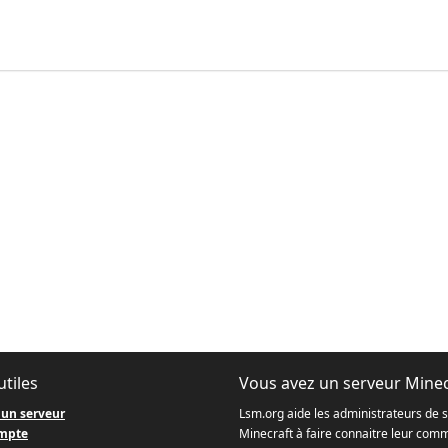
utiles
Vous avez un serveur Minec
 un serveur
Lsm.org aide les administrateurs de 
mpte
Minecraft à faire connaitre leur com