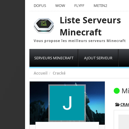
DOFUS
WOW
FLYFF
METIN2
Liste Serveurs
Minecraft
Vous propose les meilleurs serveurs Minecraft
SERVEURS MINECRAFT
AJOUT SERVEUR
Accueil
Cracké
Mi
CRA