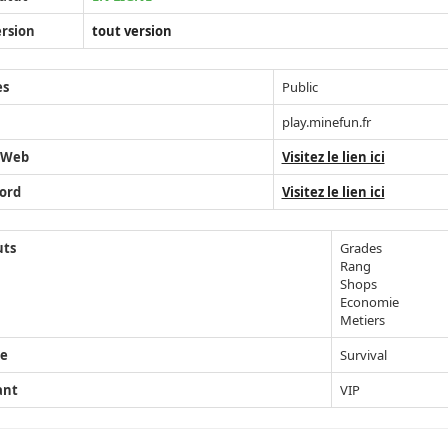
rsion
tout version
ès
Public
play.minefun.fr
 Web
Visitez le lien ici
ord
Visitez le lien ici
uts
Grades
Rang
Shops
Economie
Metiers
e
Survival
ant
VIP