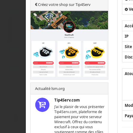
Créez votre shop sur Tip4Serv
Ve
Acc
IP
Site
Disc
Ato
Actualité lsm.org
Tip4Serv.com
Mod
J’ai le plaisir de vous présenter
Tip4Serv.com, plateforme de
Pay
paiement pour votre serveur
Minecraft. Offrez du contenu
exclusif à ceux qui vous
soutiennent comme des rôles