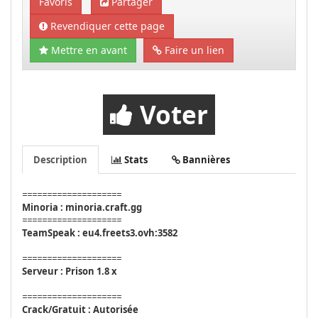
Favoris
Partager
Revendiquer cette page
Mettre en avant
Faire un lien
Voter
Description
Stats
Bannières
====================
Minoria : minoria.craft.gg
====================
TeamSpeak : eu4.freets3.ovh:3582
====================
Serveur : Prison 1.8 x
====================
Crack/Gratuit : Autorisée