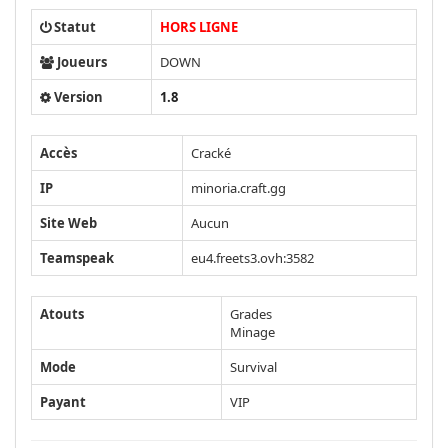
Statut
HORS LIGNE
Joueurs
DOWN
Version
1.8
Accès
Cracké
IP
minoria.craft.gg
Site Web
Aucun
Teamspeak
eu4.freets3.ovh:3582
Atouts
Grades
Minage
Mode
Survival
Payant
VIP