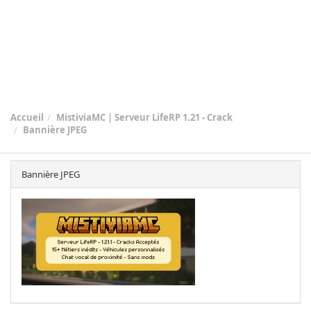
Accueil
MistiviaMC | Serveur LifeRP 1.21 - Crack
Bannière JPEG
Bannière JPEG