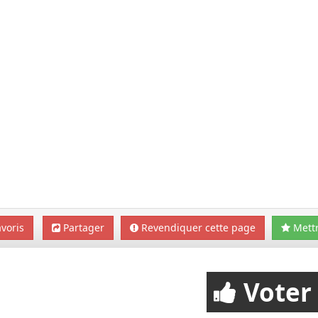
voris
Partager
Revendiquer cette page
Mettr
Voter