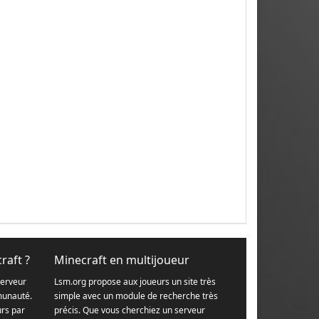
raft ?
Minecraft en multijoueur
serveur
Lsm.org propose aux joueurs un site très
munauté.
simple avec un module de recherche très
urs par
précis. Que vous cherchiez un serveur