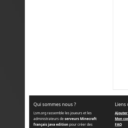
Qui sommes nous ?
Liens 
Lsm.org rassemble les joueurs et les
Ajouter
administrateurs de
serveurs Minecraft
Mon co
français java edition
pour créer des
FAQ