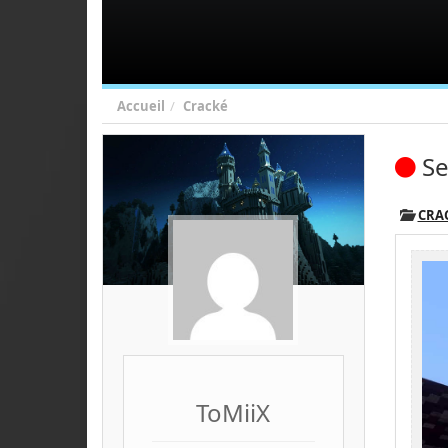
Accueil
Cracké
Se
CRA
ToMiiX