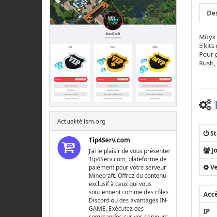
Des
Mityx 
5 kits
Pour g
Rush, 
Actualité lsm.org
St
Tip4Serv.com
J
J’ai le plaisir de vous présenter
Tip4Serv.com, plateforme de
Ve
paiement pour votre serveur
Minecraft. Offrez du contenu
exclusif à ceux qui vous
soutiennent comme des rôles
Acc
Discord ou des avantages IN-
GAME. Exécutez des
IP
commandes sur vos serveurs