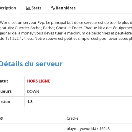
cription
Stats
Bannières
World est un serveur Pvp. Le principal but de ce serveur est de tuer le plus de
 gratuits: Guerrier, Archer, Barbar, Ghost et Ender. Chaque kit a des équipeme
agner de la money vous devez tuer le maximum de personnes et peut-être p
du 1v1,2v2,4v4, etc. Notre spawn est petit et simple, c’est pour avoir accès p
Détails du serveur
atut
HORS LIGNE
oueurs
DOWN
rsion
1.8
ès
Cracké
playmityxworld.tk:16243