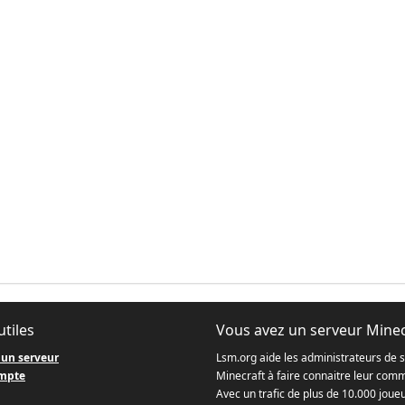
utiles
Vous avez un serveur Minec
 un serveur
Lsm.org aide les administrateurs de 
mpte
Minecraft à faire connaitre leur com
Avec un trafic de plus de 10.000 joue