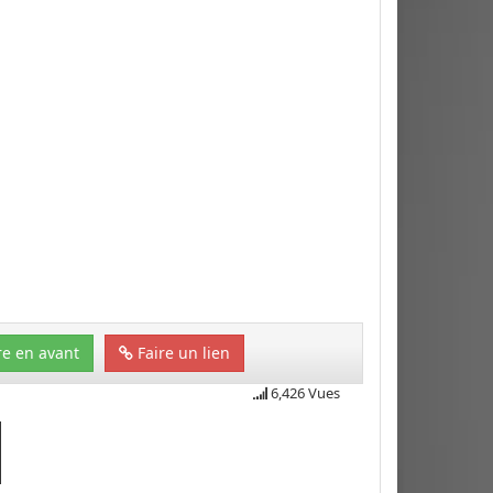
e en avant
Faire un lien
6,426 Vues