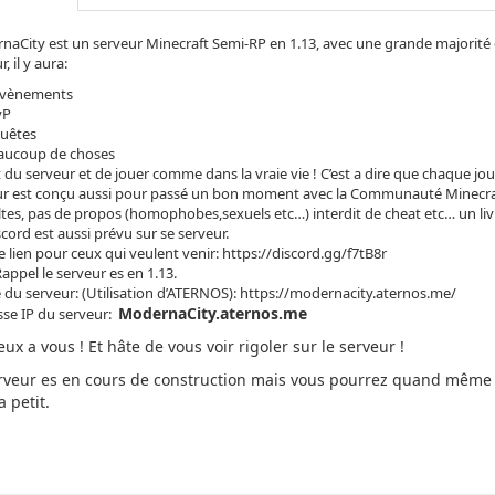
aCity est un serveur Minecraft Semi-RP en 1.13, avec une grande majorité 
, il y aura:
évènements
vP
quêtes
eaucoup de choses
 du serveur et de jouer comme dans la vraie vie ! C’est a dire que chaque jou
r est conçu aussi pour passé un bon moment avec la Communauté Minecrafti
ltes, pas de propos (homophobes,sexuels etc…) interdit de cheat etc… un liv
cord est aussi prévu sur se serveur.
le lien pour ceux qui veulent venir: https://discord.gg/f7tB8r
Rappel le serveur es en 1.13.
e du serveur: (Utilisation d’ATERNOS): https://modernacity.aternos.me/
ModernaCity.aternos.me
sse IP du serveur:
eux a vous ! Et hâte de vous voir rigoler sur le serveur !
rveur es en cours de construction mais vous pourrez quand même r
a petit.