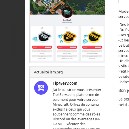
Modern
serveur
-Des 
-Du P
-Des 
-Et b
Le but
serveu
d’insu
Un dis
Voila 
Petit 
Actualité lsm.org
Le sit
L’adre
Tip4Serv.com
J’ai le plaisir de vous présenter
Bon j
Tip4Serv.com, plateforme de
Le se
paiement pour votre serveur
petit 
Minecraft. Offrez du contenu
exclusif à ceux qui vous
soutiennent comme des rôles
Discord ou des avantages IN-
GAME. Exécutez des
commandes sur vos serveurs