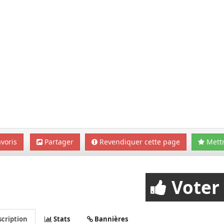
voris
Partager
Revendiquer cette page
Mettr
Voter
cription
Stats
Bannières