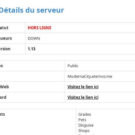
Détails du serveur
atut
HORS LIGNE
oueurs
DOWN
rsion
1.13
ès
Public
ModernaCity.aternos.me
 Web
Visitez le lien ici
ord
Visitez le lien ici
uts
Grades
Pets
Disguise
Shops