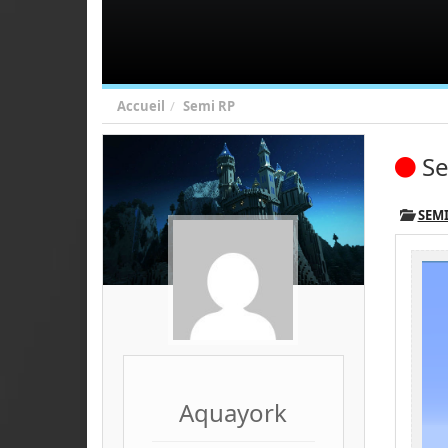
Accueil
Semi RP
Se
SEMI
Aquayork