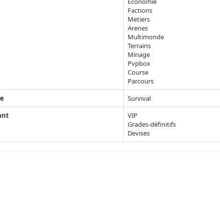
Economie
Factions
Metiers
Arenes
Multimonde
Terrains
Minage
Pvpbox
Course
Parcours
e
Survival
ant
VIP
Grades-définitifs
Devises