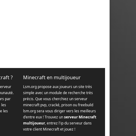
raft ?
Minecraft en multijoueur
serveur
Lsm.org propose aux joueurs un site très
munauté.
simple avec un module de recherche très
urs par
précis. Que vous cherchiez un serveur
s les
minecraft pvp, cracké, prison ou freebuild
e les
lsm.org sera vous diriger vers les meilleurs
d'entre eux ! Trouvez un
serveur Minecraft
multijoueur
, entrez l'ip du serveur dans
votre client Minecraft et jouez !