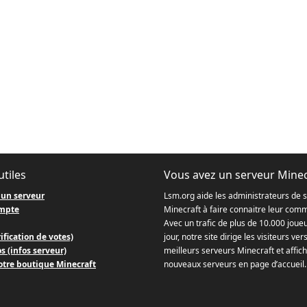
utiles
Vous avez un serveur Minec
 un serveur
Lsm.org aide les administrateurs de 
mpte
Minecraft à faire connaitre leur com
Avec un trafic de plus de 10.000 joue
ification de votes)
jour, notre site dirige les visiteurs ver
s (infos serveur)
meilleurs serveurs Minecraft et affich
otre boutique Minecraft
nouveaux serveurs en page d’accueil.