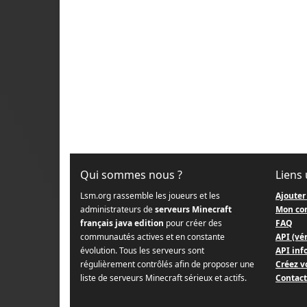
Qui sommes nous ?
Liens 
Lsm.org rassemble les joueurs et les
Ajouter
administrateurs de
serveurs Minecraft
Mon co
français java edition
pour créer des
FAQ
communautés actives et en constante
API (vér
évolution. Tous les serveurs sont
API info
régulièrement contrôlés afin de proposer une
Créez v
liste de serveurs Minecraft sérieux et actifs.
Contact