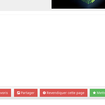
voris
Partager
Revendiquer cette page
Mettr