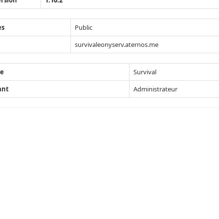
rsion
1.10.2
ès
Public
survivaleonyserv.aternos.me
e
Survival
ant
Administrateur