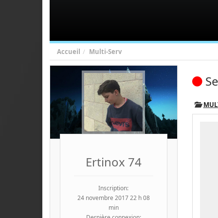
Accueil
Multi-Serv
Se
MUL
Ertinox 74
Inscription:
24 novembre 2017 22 h 08
min
Dernière connexion: