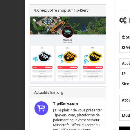
Créez votre shop sur Tip4Serv
St
Ve
Acc
IP
Site
Actualité lsm.org
Ato
Tip4Serv.com
J’ai le plaisir de vous présenter
Tip4Serv.com, plateforme de
Mod
paiement pour votre serveur
Minecraft. Offrez du contenu
exclusif à ceux qui vous