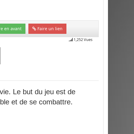
e en avant
Faire un lien
1,252 Vues
vie.
Le but du jeu est de
ble et de se combattre.