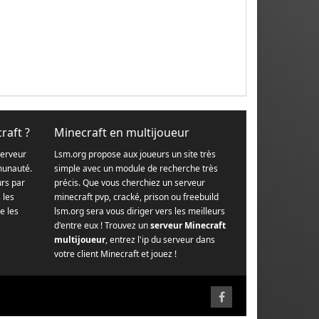
raft ?
Minecraft en multijoueur
serveur
Lsm.org propose aux joueurs un site très
munauté.
simple avec un module de recherche très
urs par
précis. Que vous cherchiez un serveur
s les
minecraft pvp, cracké, prison ou freebuild
e les
lsm.org sera vous diriger vers les meilleurs
d'entre eux ! Trouvez un
serveur Minecraft
multijoueur
, entrez l'ip du serveur dans
votre client Minecraft et jouez !