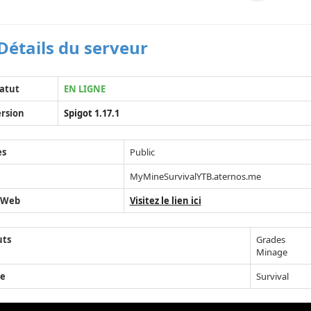
Détails du serveur
atut
EN LIGNE
rsion
Spigot 1.17.1
ès
Public
MyMineSurvivalYTB.aternos.me
 Web
Visitez le lien ici
uts
Grades
Minage
e
Survival