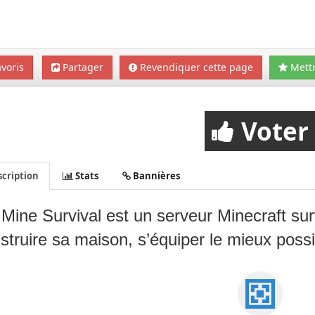
voris
Partager
Revendiquer cette page
Mettr
Voter
cription
Stats
Bannières
Mine Survival est un serveur Minecraft sur
struire sa maison, s’équiper le mieux possi