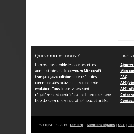
Qui sommes nous ?
Liens 
Lsm.org rassemble les joueurs et les
Ajouter
administrateurs de
serveurs Minecraft
Mon co
français java edition
pour créer des
FAQ
communautés actives et en constante
API (vér
évolution. Tous les serveurs sont
API info
régulièrement contrôlés afin de proposer une
Créez v
liste de serveurs Minecraft sérieux et actifs.
Contact
© Copyright 2016 -
Lsm.org
|
Mentions légales
|
CGV
|
Pol