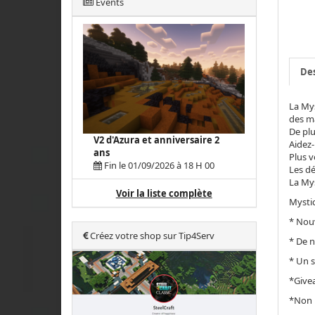
Events
Des
La Mys
des ma
De plu
V2 d'Azura et anniversaire 2
Aidez-
ans
Plus v
Fin le 01/09/2026 à 18 H 00
Les dé
La Mys
Voir la liste complète
Mystic
* Nou
Créez votre shop sur Tip4Serv
* De 
* Un s
*Give
*Non 