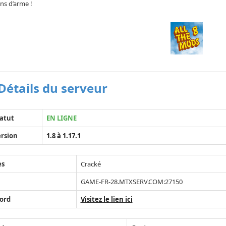
ns d’arme !
Détails du serveur
atut
EN LIGNE
rsion
1.8 à 1.17.1
ès
Cracké
GAME-FR-28.MTXSERV.COM:27150
ord
Visitez le lien ici