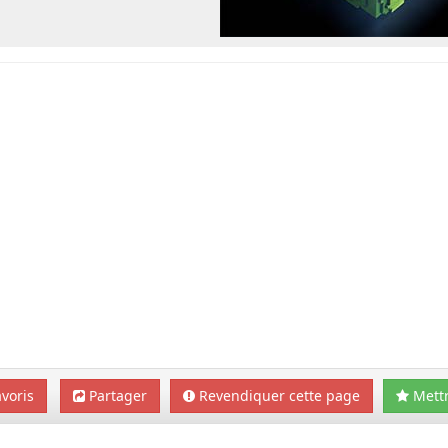
voris
Partager
Revendiquer cette page
Mettr