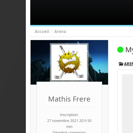
Accueil
Arena
My
ARE
Mathis Frere
Inscription:
27 novembre 2021 20 h 50
min
Dernière connexion: