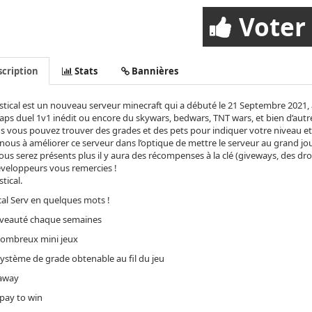
Voter
cription
Stats
Bannières
tical est un nouveau serveur minecraft qui a débuté le 21 Septembre 2021, 
ps duel 1v1 inédit ou encore du skywars, bedwars, TNT wars, et bien d’autre cla
s vous pouvez trouver des grades et des pets pour indiquer votre niveau et
nous à améliorer ce serveur dans l’optique de mettre le serveur au grand jou
ous serez présents plus il y aura des récompenses à la clé (giveways, des dr
veloppeurs vous remercies !
tical.
al Serv en quelques mots !
veauté chaque semaines
nombreux mini jeux
ystème de grade obtenable au fil du jeu
away
pay to win