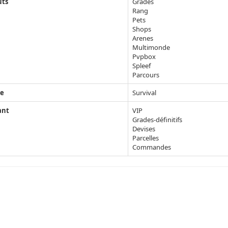
uts
Grades
Rang
Pets
Shops
Arenes
Multimonde
Pvpbox
Spleef
Parcours
e
Survival
ant
VIP
Grades-définitifs
Devises
Parcelles
Commandes