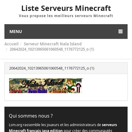
Liste Serveurs Minecraft
Vous propose les meilleurs serveurs Minecraft
MENU
Accueil
Serveur Minecraft Nala Island
20642024_10213965061060548_1176772125_o (1)
20642024_10213965061060548_1176772125_o (1)
Qui sommes nous ?
Lsm.org rassemble les joueurs et les administrateurs de
serveurs
Minecraft français java edition
pour créer des communautés