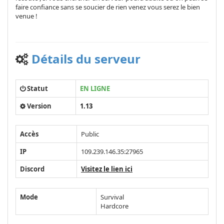
faire confiance sans se soucier de rien venez vous serez le bien
venue !
Détails du serveur
Statut
EN LIGNE
Version
1.13
Accès
Public
IP
109.239.146.35:27965
Discord
Visitez le lien ici
Mode
Survival
Hardcore