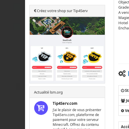
Object
Grade
Créez votre shop sur Tip4Serv
A veni
Magie
Hotel 
Encha
St
Actualité lsm.org
J
Tip4Serv.com
J’ai le plaisir de vous présenter
Ve
Tip4Serv.com, plateforme de
paiement pour votre serveur
Minecraft. Offrez du contenu
Acc