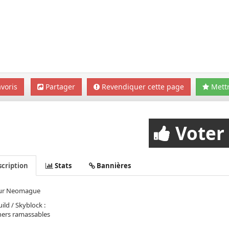
voris
Partager
Revendiquer cette page
Mettr
Voter
cription
Stats
Bannières
ur Neomague
ild / Skyblock :
ers ramassables