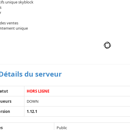
ifs unique skyblock
s
r
des ventes
ntement unique
Détails du serveur
atut
HORS LIGNE
oueurs
DOWN
rsion
1.12.1
ès
Public