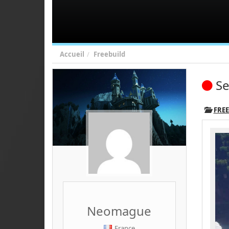
Accueil
Freebuild
Se
FRE
Neomague
France