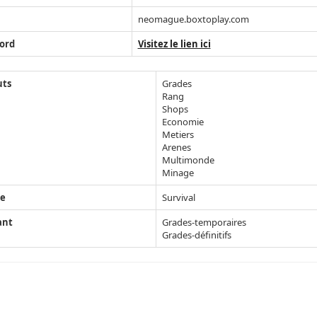
neomague.boxtoplay.com
ord
Visitez le lien ici
uts
Grades
Rang
Shops
Economie
Metiers
Arenes
Multimonde
Minage
e
Survival
ant
Grades-temporaires
Grades-définitifs