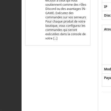
exclusif à ceux qui vous
soutiennent comme des rôles
IP
Discord ou des avantages IN-
GAME. Exécutez des
Disc
commandes sur vos serveurs
Pour chaque produit de votre
boutique, vous configurez les
Ato
commandes qui seront
exécutées dans la console de
votre […]
Mod
Pay