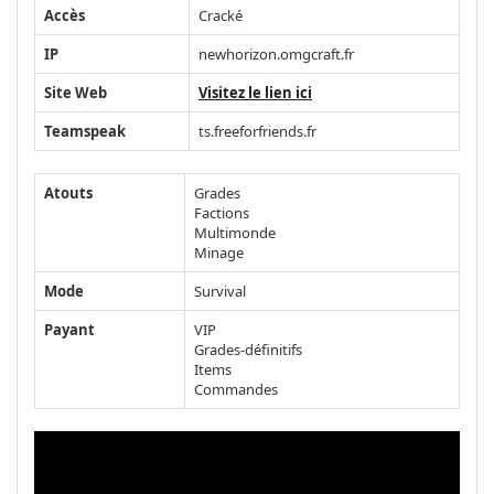
Accès
Cracké
IP
newhorizon.omgcraft.fr
Site Web
Visitez le lien ici
Teamspeak
ts.freeforfriends.fr
Atouts
Grades
Factions
Multimonde
Minage
Mode
Survival
Payant
VIP
Grades-définitifs
Items
Commandes