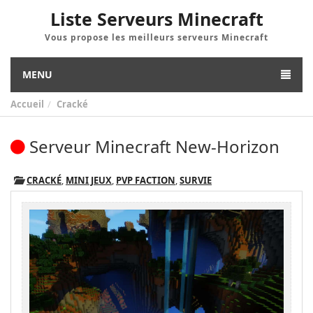
Liste Serveurs Minecraft
Vous propose les meilleurs serveurs Minecraft
MENU
Accueil
Cracké
Serveur Minecraft New-Horizon
CRACKÉ
,
MINI JEUX
,
PVP FACTION
,
SURVIE