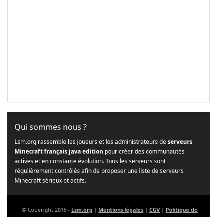
Qui sommes nous ?
Lsm.org rassemble les joueurs et les administrateurs de
serveurs
Minecraft français java edition
pour créer des communautés
actives et en constante évolution. Tous les serveurs sont
régulièrement contrôlés afin de proposer une liste de serveurs
Minecraft sérieux et actifs.
© Copyright 2016 -
Lsm.org
|
Mentions légales
|
CGV
|
Politique de