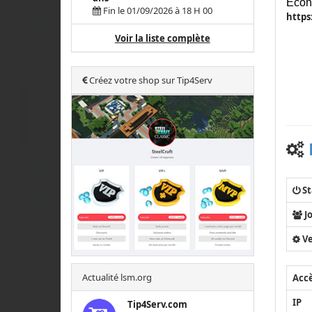
Écono
Fin le 01/09/2026 à 18 H 00
https
Voir la liste complète
Créez votre shop sur Tip4Serv
St
J
Ve
Actualité lsm.org
Acc
IP
Tip4Serv.com