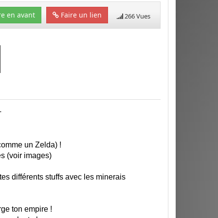
e en avant
Faire un lien
266 Vues
T
(comme un Zelda) !
s (voir images)
s différents stuffs avec les minerais
rge ton empire !