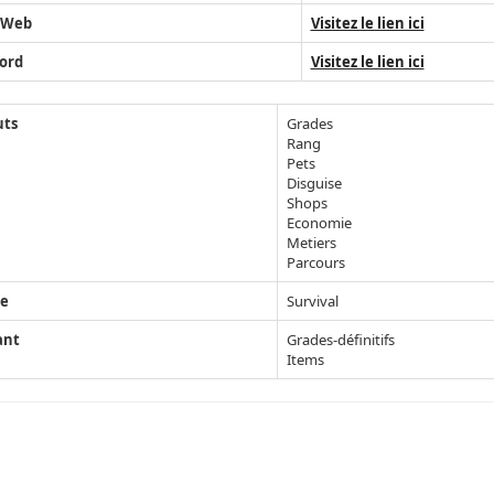
 Web
Visitez le lien ici
ord
Visitez le lien ici
uts
Grades
Rang
Pets
Disguise
Shops
Economie
Metiers
Parcours
e
Survival
ant
Grades-définitifs
Items