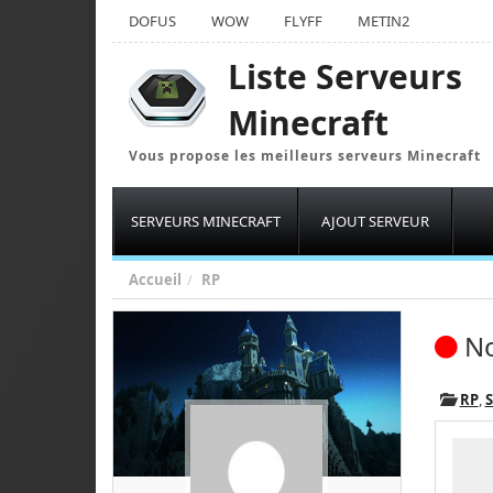
DOFUS
WOW
FLYFF
METIN2
Liste Serveurs
Minecraft
Vous propose les meilleurs serveurs Minecraft
SERVEURS MINECRAFT
AJOUT SERVEUR
Accueil
RP
No
RP
,
S