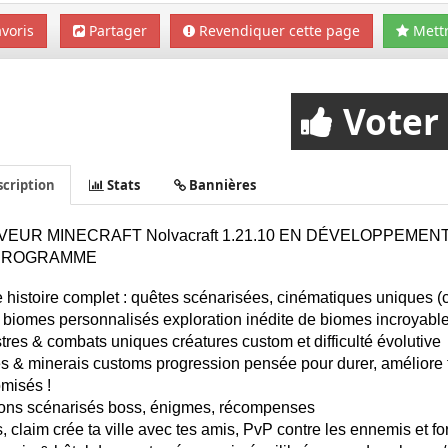
voris
Partager
Revendiquer cette page
Mettr
Voter
cription
Stats
Bannières
EUR MINECRAFT Nolvacraft 1.21.10 EN DÉVELOPPEMEN
PROGRAMME
histoire complet : quêtes scénarisées, cinématiques uniques 
biomes personnalisés exploration inédite de biomes incroyable
res & combats uniques créatures custom et difficulté évolutive
 & minerais customs progression pensée pour durer, améliore te
misés !
ons scénarisés boss, énigmes, récompenses
s, claim crée ta ville avec tes amis, PvP contre les ennemis et fo