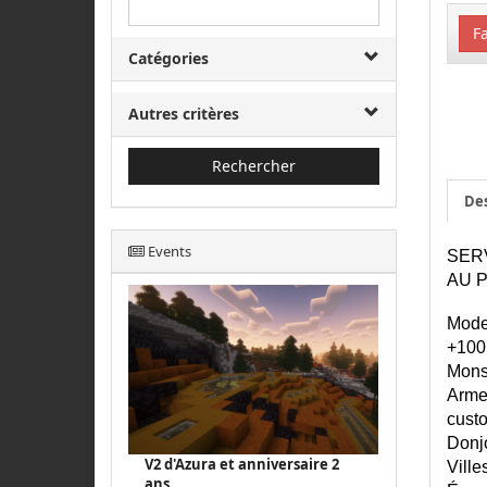
Fa
Catégories
Autres critères
Rechercher
Des
Events
SERV
AU 
Mode 
+100 
Monst
Armes
custo
Donj
V2 d'Azura et anniversaire 2
Ville
ans