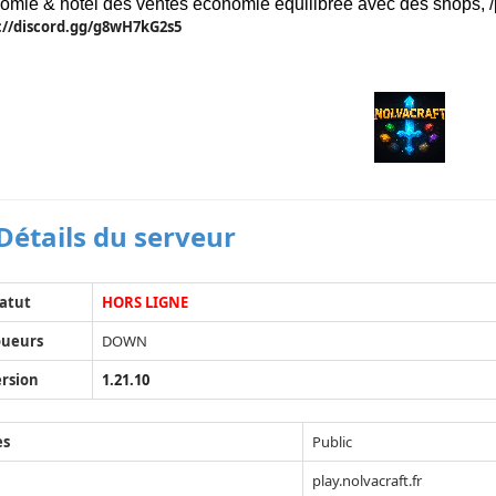
mie & hôtel des ventes économie équilibrée avec des shops, /
://discord.gg/g8wH7kG2s5
Détails du serveur
atut
HORS LIGNE
oueurs
DOWN
rsion
1.21.10
ès
Public
play.nolvacraft.fr