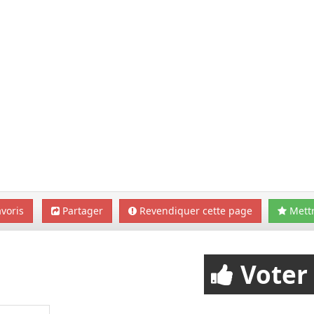
voris
Partager
Revendiquer cette page
Mettr
Voter