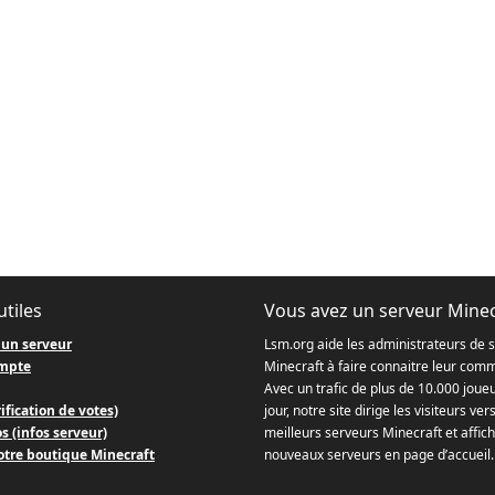
utiles
Vous avez un serveur Minec
 un serveur
Lsm.org aide les administrateurs de 
mpte
Minecraft à faire connaitre leur com
Avec un trafic de plus de 10.000 joue
ification de votes)
jour, notre site dirige les visiteurs ver
s (infos serveur)
meilleurs serveurs Minecraft et affich
otre boutique Minecraft
nouveaux serveurs en page d’accueil.