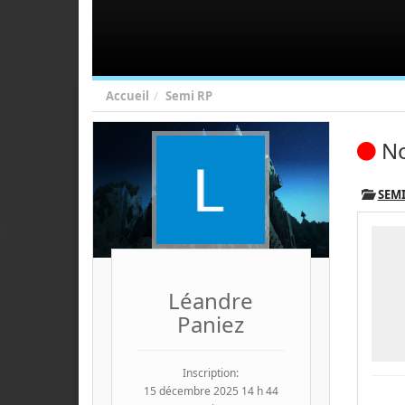
Accueil
Semi RP
N
SEMI
Léandre
Paniez
Inscription:
15 décembre 2025 14 h 44