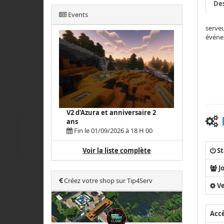
Des
Events
serveu
événem
V2 d'Azura et anniversaire 2
ans
Fin le 01/09/2026 à 18 H 00
St
Voir la liste complète
J
Créez votre shop sur Tip4Serv
Ve
Acc