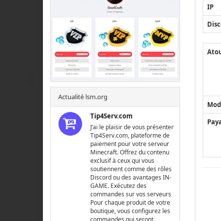
IP
Disc
Ato
Actualité lsm.org
Mod
Tip4Serv.com
Pay
J’ai le plaisir de vous présenter
Tip4Serv.com, plateforme de
paiement pour votre serveur
Minecraft. Offrez du contenu
exclusif à ceux qui vous
soutiennent comme des rôles
Discord ou des avantages IN-
GAME. Exécutez des
commandes sur vos serveurs
Pour chaque produit de votre
boutique, vous configurez les
commandes qui seront