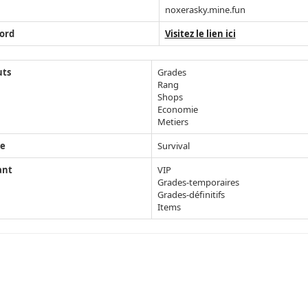
noxerasky.mine.fun
ord
Visitez le lien ici
uts
Grades
Rang
Shops
Economie
Metiers
e
Survival
ant
VIP
Grades-temporaires
Grades-définitifs
Items