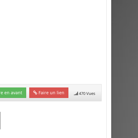
e en avant
Faire un lien
470 Vues