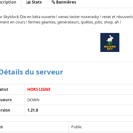
cription
Stats
Bannières
r Skyblock f2w en béta ouverte ! venez tester noxerasky ! reset et réouvertu
ent en cours ! fermes géantes, générateurs, quêtes, jobs, shop, ah !
Détails du serveur
atut
HORS LIGNE
oueurs
DOWN
rsion
1.21.8
ès
Public