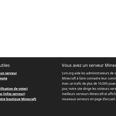
utiles
Vous avez un serveur Minec
 un serveur
Lsm.org aide les administrateurs de 
mpte
Minecraft à faire connaitre leur com
Avec un trafic de plus de 10.000 joue
ification de votes)
jour, notre site dirige les visiteurs ver
s (infos serveur)
meilleurs serveurs Minecraft et affich
otre boutique Minecraft
nouveaux serveurs en page d’accueil.