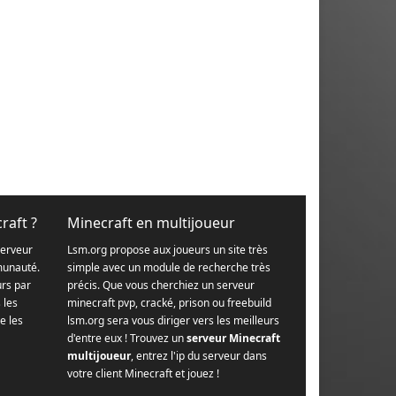
raft ?
Minecraft en multijoueur
serveur
Lsm.org propose aux joueurs un site très
munauté.
simple avec un module de recherche très
urs par
précis. Que vous cherchiez un serveur
s les
minecraft pvp, cracké, prison ou freebuild
e les
lsm.org sera vous diriger vers les meilleurs
d'entre eux ! Trouvez un
serveur Minecraft
multijoueur
, entrez l'ip du serveur dans
votre client Minecraft et jouez !