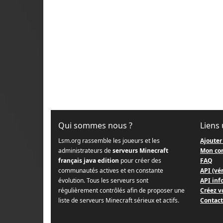
Qui sommes nous ?
Liens 
Lsm.org rassemble les joueurs et les
Ajouter
administrateurs de
serveurs Minecraft
Mon co
français java edition
pour créer des
FAQ
communautés actives et en constante
API (vér
évolution. Tous les serveurs sont
API info
régulièrement contrôlés afin de proposer une
Créez v
liste de serveurs Minecraft sérieux et actifs.
Contact