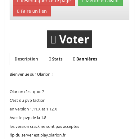
Revendiquer cette page
Mettre en avant
Faire un lien
Voter
Description
Stats
Bannières
Bienvenue sur Olarion !
Olarion c’est quoi ?
C’est du pvp faction
en version 1.11.X et 1.12.X
Avec le pvp de la 1.8
les version crack ne sont pas acceptés
l’ip du server est play.olarion.fr