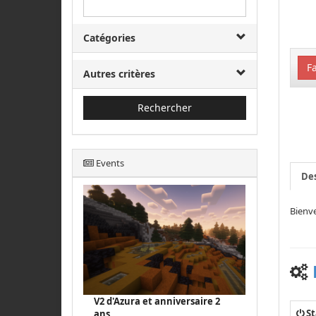
Catégories
Fa
Autres critères
Rechercher
Events
Des
Bienv
V2 d'Azura et anniversaire 2
St
ans