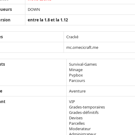
oueurs
DOWN
rsion
entre la 1.8 et la 1.12
ès
Cracké
mc.omecicraft.me
uts
Survival-Games
Minage
Pvpbox
Parcours
e
Aventure
ant
VIP
Grades-temporaires
Grades-définitifs
Devises
Parcelles
Moderateur
Administrateur