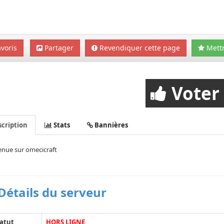
voris
Partager
Revendiquer cette page
Mettr
Voter
cription
Stats
Bannières
enue sur omecicraft
Détails du serveur
atut
HORS LIGNE