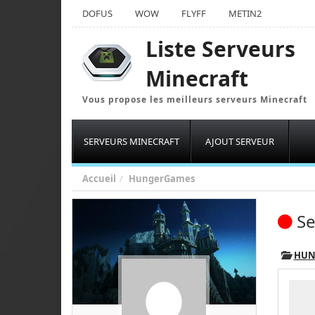
DOFUS
WOW
FLYFF
METIN2
Liste Serveurs
Minecraft
Vous propose les meilleurs serveurs Minecraft
SERVEURS MINECRAFT
AJOUT SERVEUR
Accueil
HungerGames
Se
HUN