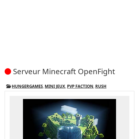
Serveur Minecraft OpenFight
HUNGERGAMES
,
MINI JEUX
,
PVP FACTION
,
RUSH