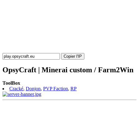
Copier l'IP
OpsyCraft | Minerai custom / Farm2Win
ToolBox
Cracké
,
Donjon
,
PVP Faction
,
RP