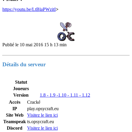
https://youtu.be/LtBlaPWzitI
>
Publié le
10 mai 2016 15 h 13 min
Détails du serveur
Statut
Joueurs
Version
1.8 - 1.9 -1.10 - 1.11 - 1.12
Accès
Cracké
IP
play.opsycraft.eu
Site Web
Visitez le lien ici
Teamspeak
ts.opsycraft.eu
Discord
Visitez le lien ici