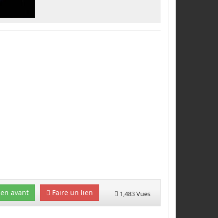
en avant
Faire un lien
1,483 Vues