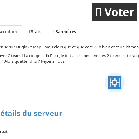
Voter
cription
Stats
Bannières
nue sur Originkit Map ! Mais alors que ce que c’est ? Eh bien c’est un kitma
vez 2 team ! La rouge et la Bleu , le but allez dans une des 2 teams et te ra
? Alors qu’attend tu ? Rejoins nous !
étails du serveur
atut