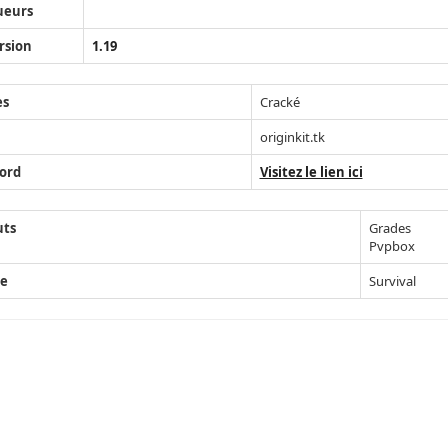
ueurs
rsion
1.19
ès
Cracké
originkit.tk
ord
Visitez le lien ici
uts
Grades
Pvpbox
e
Survival