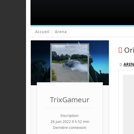
Accueil
Arena
Ori
ARE
TrixGameur
Inscription:
26 juin 2022 9 h 52 min
Dernière connexion: