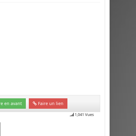
e en avant
Faire un lien
1,041 Vues