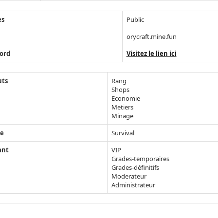
ès
Public
orycraft.mine.fun
ord
Visitez le lien ici
uts
Rang
Shops
Economie
Metiers
Minage
e
Survival
ant
VIP
Grades-temporaires
Grades-définitifs
Moderateur
Administrateur