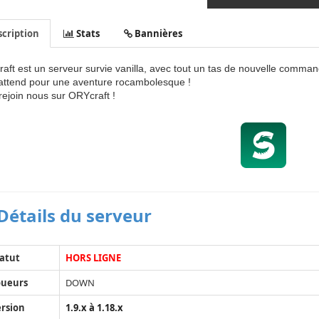
cription
Stats
Bannières
aft est un serveur survie vanilla, avec tout un tas de nouvelle commande
attend pour une aventure rocambolesque !
rejoin nous sur ORYcraft !
Détails du serveur
atut
HORS LIGNE
oueurs
DOWN
rsion
1.9.x à 1.18.x