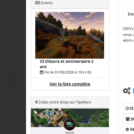
Events
Des
ORYcr
vous 
alors 
V2 d'Azura et anniversaire 2
ans
Fin le 01/09/2026 à 18 H 00
Voir la liste complète
Créez votre shop sur Tip4Serv
St
J
Ve