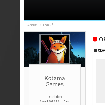
Accueil
Cracké
OR
CRA
Kotama
Games
Inscription:
18 avril 2022 19 h 10 min