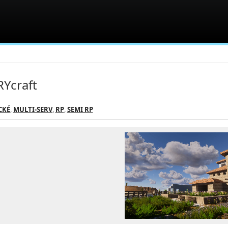
Ycraft
CKÉ
,
MULTI-SERV
,
RP
,
SEMI RP