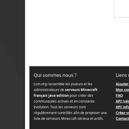
Qui sommes nous ?
Liens 
Lsm.org rassemble les joueurs et les
Ajouter
administrateurs de
serveurs Minecraft
Mon co
français java edition
pour créer des
FAQ
communautés actives et en constante
API (vér
évolution. Tous les serveurs sont
API info
régulièrement contrôlés afin de proposer une
Créez v
liste de serveurs Minecraft sérieux et actifs.
Contact