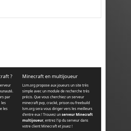
raft ?
Minecraft en multijoueur
serveur
Lsm.org propose aux joueurs un site très
munauté.
simple avec un module de recherche très
urs par
précis. Que vous cherchiez un serveur
s les
minecraft pvp, cracké, prison ou freebuild
e les
lsm.org sera vous diriger vers les meilleurs
d'entre eux ! Trouvez un
serveur Minecraft
multijoueur
, entrez l'ip du serveur dans
votre client Minecraft et jouez !