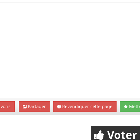
voris
Partager
Revendiquer cette page
Mettr
Voter