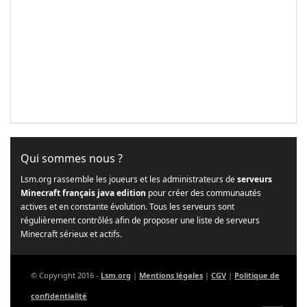
Qui sommes nous ?
Lsm.org rassemble les joueurs et les administrateurs de
serveurs
Minecraft français java edition
pour créer des communautés
actives et en constante évolution. Tous les serveurs sont
régulièrement contrôlés afin de proposer une liste de serveurs
Minecraft sérieux et actifs.
© Copyright 2016 -
Lsm.org
|
Mentions légales
|
CGV
|
Politique de
confidentialité