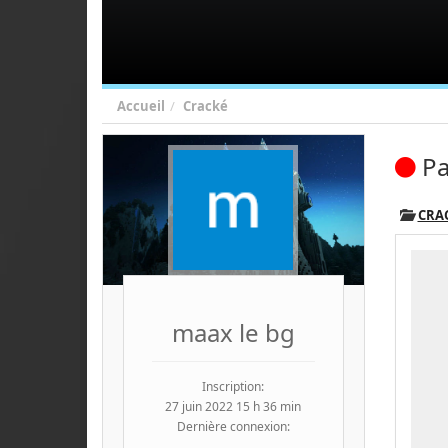
Accueil
Cracké
Pa
CRA
maax le bg
Inscription:
27 juin 2022 15 h 36 min
Dernière connexion: