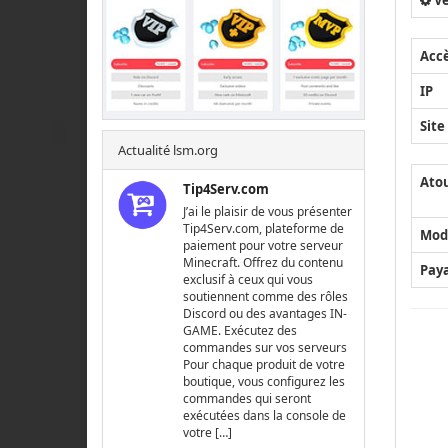
Ve
Acc
IP
Site
Actualité lsm.org
Ato
Tip4Serv.com
J’ai le plaisir de vous présenter
Tip4Serv.com, plateforme de
Mod
paiement pour votre serveur
Minecraft. Offrez du contenu
Pay
exclusif à ceux qui vous
soutiennent comme des rôles
Discord ou des avantages IN-
GAME. Exécutez des
commandes sur vos serveurs
Pour chaque produit de votre
boutique, vous configurez les
commandes qui seront
exécutées dans la console de
votre […]