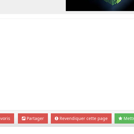
voris
Partager
Revendiquer cette page
Mettr