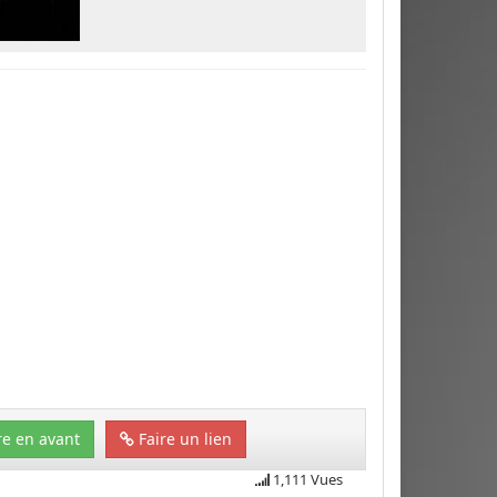
e en avant
Faire un lien
1,111 Vues