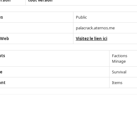
rsion
tout version
ès
Public
palacrack.aternos.me
 Web
Visitez le lien ici
uts
Factions
Minage
e
Survival
ant
Items