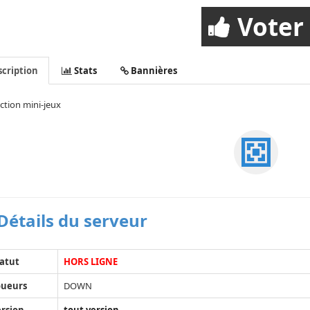
Voter
cription
Stats
Bannières
ction mini-jeux
Détails du serveur
atut
HORS LIGNE
oueurs
DOWN