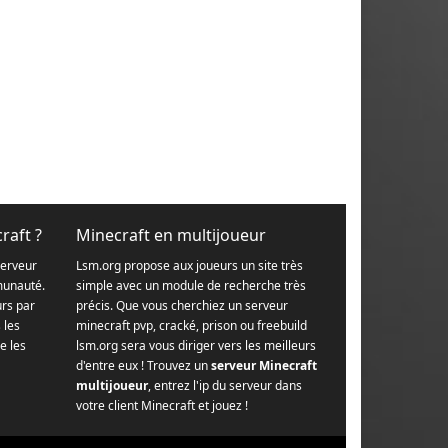
raft ?
Minecraft en multijoueur
serveur
Lsm.org propose aux joueurs un site très
munauté.
simple avec un module de recherche très
urs par
précis. Que vous cherchiez un serveur
s les
minecraft pvp, cracké, prison ou freebuild
e les
lsm.org sera vous diriger vers les meilleurs
d'entre eux ! Trouvez un
serveur Minecraft
multijoueur
, entrez l'ip du serveur dans
votre client Minecraft et jouez !