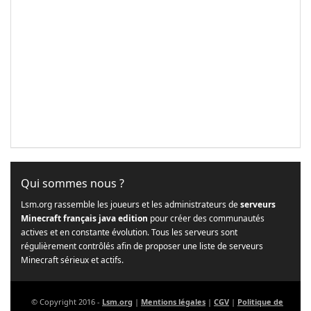
Qui sommes nous ?
Lsm.org rassemble les joueurs et les administrateurs de
serveurs
Minecraft français java edition
pour créer des communautés
actives et en constante évolution. Tous les serveurs sont
régulièrement contrôlés afin de proposer une liste de serveurs
Minecraft sérieux et actifs.
© Copyright 2016 -
Lsm.org
|
Mentions légales
|
CGV
|
Politique de