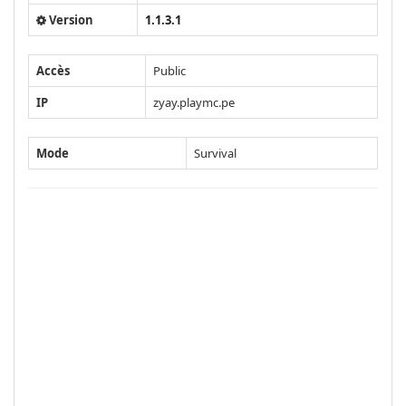
Version
1.1.3.1
Accès
Public
IP
zyay.playmc.pe
Mode
Survival