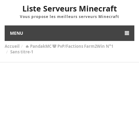
Liste Serveurs Minecraft
Vous propose les meilleurs serveurs Minecraft
MENU
Accueil
🔥 PandakMC 🐼 PvP/Factions Farm2Win N°1
Sans titre-1