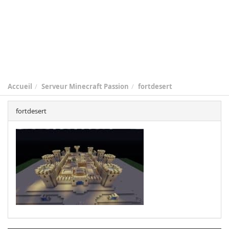
Accueil
Serveur Minecraft Passion
fortdesert
fortdesert