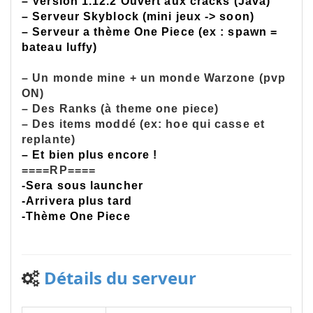
– Version 1.12.2 Ouvert aux cracks (Java)
– Serveur Skyblock (mini jeux -> soon)
– Serveur a thème One Piece (ex : spawn =
bateau luffy)
====Skyblock====
– Un monde mine + un monde Warzone (pvp
ON)
– Des Ranks (à theme one piece)
– Des items moddé (ex: hoe qui casse et
replante)
– Et bien plus encore !
====RP====
-Sera sous launcher
-Arrivera plus tard
-Thème One Piece
Détails du serveur