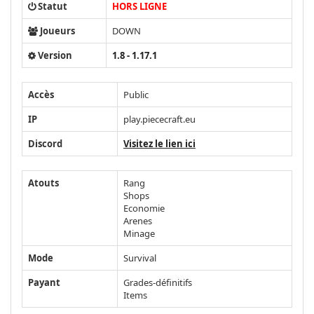
Statut
HORS LIGNE
Joueurs
DOWN
Version
1.8 - 1.17.1
Accès
Public
IP
play.piececraft.eu
Discord
Visitez le lien ici
Atouts
Rang
Shops
Economie
Arenes
Minage
Mode
Survival
Payant
Grades-définitifs
Items