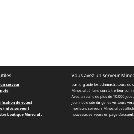
utiles
Vous avez un serveur Minec
 un serveur
Lsm.org aide les administrateurs de 
mpte
Minecraft à faire connaitre leur com
Avec un trafic de plus de 10.000 joue
ification de votes)
jour, notre site dirige les visiteurs ver
s (infos serveur)
meilleurs serveurs Minecraft et affich
otre boutique Minecraft
nouveaux serveurs en page d’accueil.