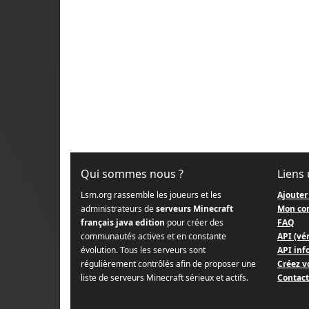
Qui sommes nous ?
Liens 
Lsm.org rassemble les joueurs et les
Ajouter
administrateurs de
serveurs Minecraft
Mon co
français java edition
pour créer des
FAQ
communautés actives et en constante
API (vér
évolution. Tous les serveurs sont
API info
régulièrement contrôlés afin de proposer une
Créez v
liste de serveurs Minecraft sérieux et actifs.
Contact