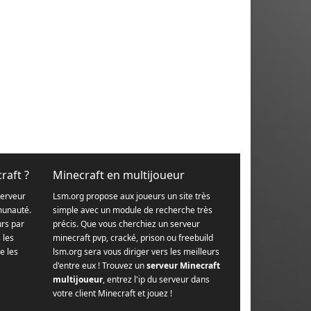
raft ?
Minecraft en multijoueur
serveur
Lsm.org propose aux joueurs un site très
munauté.
simple avec un module de recherche très
urs par
précis. Que vous cherchiez un serveur
s les
minecraft pvp, cracké, prison ou freebuild
e les
lsm.org sera vous diriger vers les meilleurs
d'entre eux ! Trouvez un
serveur Minecraft
multijoueur
, entrez l'ip du serveur dans
votre client Minecraft et jouez !