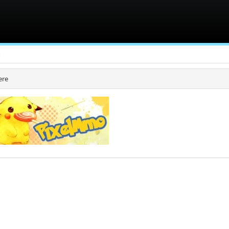
e
ere