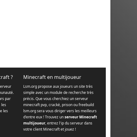
raft ?
Minecraft en multijoueur
serveur
Lsm.org propose aux joueurs un site très
munauté.
simple avec un module de recherche très
urs par
précis. Que vous cherchiez un serveur
s les
minecraft pvp, cracké, prison ou freebuild
e les
lsm.org sera vous diriger vers les meilleurs
d'entre eux ! Trouvez un
serveur Minecraft
multijoueur
, entrez l'ip du serveur dans
votre client Minecraft et jouez !