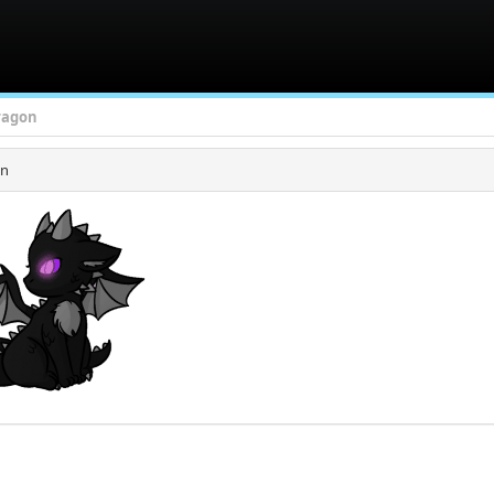
ragon
n