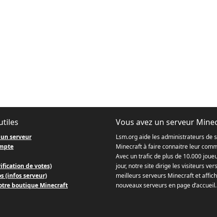
utiles
Vous avez un serveur Minec
 un serveur
Lsm.org aide les administrateurs de 
mpte
Minecraft à faire connaitre leur com
Avec un trafic de plus de 10.000 joue
ification de votes)
jour, notre site dirige les visiteurs ver
s (infos serveur)
meilleurs serveurs Minecraft et affich
otre boutique Minecraft
nouveaux serveurs en page d’accueil.