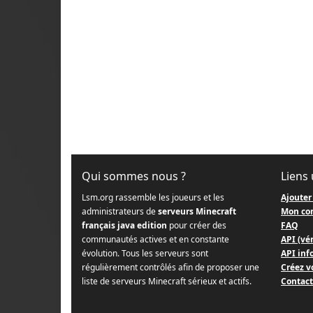
Qui sommes nous ?
Liens 
Lsm.org rassemble les joueurs et les
Ajouter
administrateurs de
serveurs Minecraft
Mon co
français java edition
pour créer des
FAQ
communautés actives et en constante
API (vér
évolution. Tous les serveurs sont
API info
régulièrement contrôlés afin de proposer une
Créez v
liste de serveurs Minecraft sérieux et actifs.
Contact