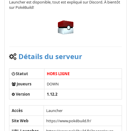
Launcher est disponible, tout est expliqué sur Discord. À bientôt
sur PokéBuild!
Détails du serveur
Statut
HORS LIGNE
Joueurs
DOWN
Version
1.12.2
Accès
Launcher
Site Web
https://www.pokébuild.fr/
URL Launcher
https://www.pokébuild.fr/?page=Jouer