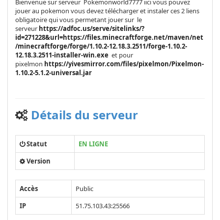
Bienvenue sur serveur Pokemonworld7777 iici vous pouvez
jouer au pokemon vous devez télécharger et instaler ces 2 liens
obligatoire qui vous permetant jouer sur le
serveur
https://adfoc.us/serve/sitelinks/?
id=271228&url=https://files.minecraftforge.net/maven/net
/minecraftforge/forge/1.10.2-12.18.3.2511/forge-1.10.2-
12.18.3.2511-installer-win.exe
et pour
pixelmon
https://yivesmirror.com/files/pixelmon/Pixelmon-
1.10.2-5.1.2-universal.jar
Détails du serveur
Statut
EN LIGNE
Version
Accès
Public
IP
51.75.103.43:25566