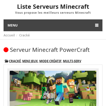
Liste Serveurs Minecraft
Vous propose les meilleurs serveurs Minecraft
MENU
Accueil
Cracké
Serveur Minecraft PowerCraft
CRACKÉ
,
MINI JEUX
,
MODE CRÉATIF
,
MULTI-SERV