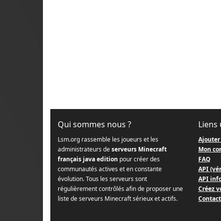
Qui sommes nous ?
Liens 
Lsm.org rassemble les joueurs et les
Ajouter
administrateurs de
serveurs Minecraft
Mon co
français java edition
pour créer des
FAQ
communautés actives et en constante
API (vér
évolution. Tous les serveurs sont
API info
régulièrement contrôlés afin de proposer une
Créez v
liste de serveurs Minecraft sérieux et actifs.
Contact