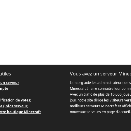
utiles
Vous avez un serveur Minec
 un serveur
Lsm.org aide les administrateurs de 
mpte
Minecraft à faire connaitre leur com
Avec un trafic de plus de 10.000 joue
ification de votes)
jour, notre site dirige les visiteurs ver
s (infos serveur)
meilleurs serveurs Minecraft et affich
otre boutique Minecraft
nouveaux serveurs en page d’accueil.