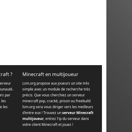
raft ?
Minecraft en multijoueur
serveur
Lsm.org propose aux joueurs un site très
munauté.
simple avec un module de recherche très
urs par
précis. Que vous cherchiez un serveur
s les
minecraft pvp, cracké, prison ou freebuild
e les
lsm.org sera vous diriger vers les meilleurs
d'entre eux ! Trouvez un
serveur Minecraft
multijoueur
, entrez l'ip du serveur dans
votre client Minecraft et jouez !