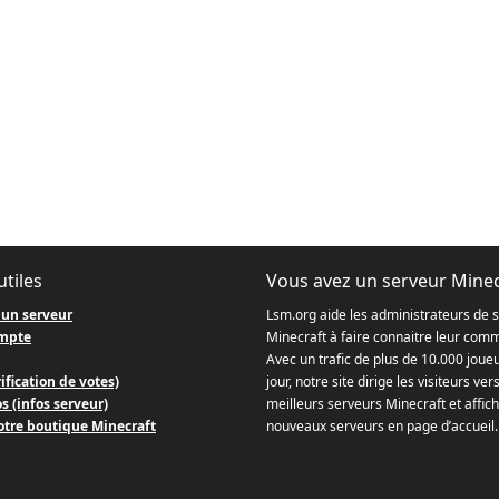
utiles
Vous avez un serveur Minec
 un serveur
Lsm.org aide les administrateurs de 
mpte
Minecraft à faire connaitre leur com
Avec un trafic de plus de 10.000 joue
ification de votes)
jour, notre site dirige les visiteurs ver
s (infos serveur)
meilleurs serveurs Minecraft et affich
otre boutique Minecraft
nouveaux serveurs en page d’accueil.