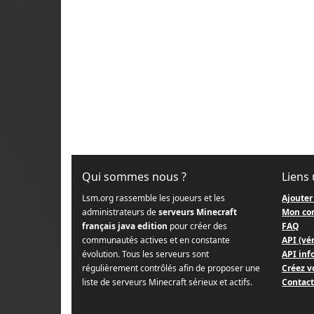
Qui sommes nous ?
Liens 
Lsm.org rassemble les joueurs et les
Ajouter
administrateurs de
serveurs Minecraft
Mon co
français java edition
pour créer des
FAQ
communautés actives et en constante
API (vér
évolution. Tous les serveurs sont
API info
régulièrement contrôlés afin de proposer une
Créez v
liste de serveurs Minecraft sérieux et actifs.
Contact