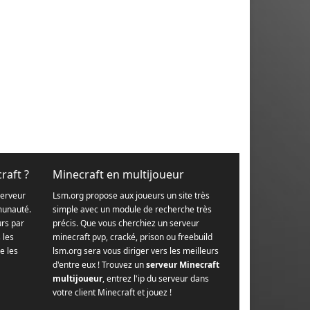
raft ?
Minecraft en multijoueur
serveur
Lsm.org propose aux joueurs un site très
munauté.
simple avec un module de recherche très
urs par
précis. Que vous cherchiez un serveur
s les
minecraft pvp, cracké, prison ou freebuild
e les
lsm.org sera vous diriger vers les meilleurs
d'entre eux ! Trouvez un
serveur Minecraft
multijoueur
, entrez l'ip du serveur dans
votre client Minecraft et jouez !