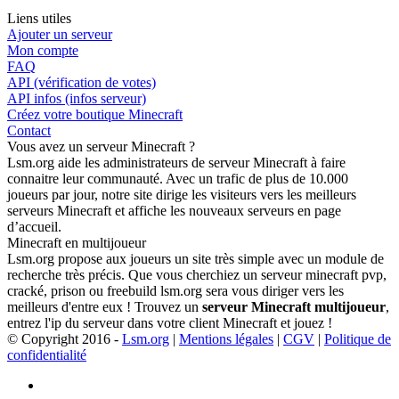
Liens utiles
Ajouter un serveur
Mon compte
FAQ
API (vérification de votes)
API infos (infos serveur)
Créez votre boutique Minecraft
Contact
Vous avez un serveur Minecraft ?
Lsm.org aide les administrateurs de serveur Minecraft à faire
connaitre leur communauté. Avec un trafic de plus de 10.000
joueurs par jour, notre site dirige les visiteurs vers les meilleurs
serveurs Minecraft et affiche les nouveaux serveurs en page
d’accueil.
Minecraft en multijoueur
Lsm.org propose aux joueurs un site très simple avec un module de
recherche très précis. Que vous cherchiez un serveur minecraft pvp,
cracké, prison ou freebuild lsm.org sera vous diriger vers les
meilleurs d'entre eux ! Trouvez un
serveur Minecraft multijoueur
,
entrez l'ip du serveur dans votre client Minecraft et jouez !
© Copyright 2016 -
Lsm.org
|
Mentions légales
|
CGV
|
Politique de
confidentialité