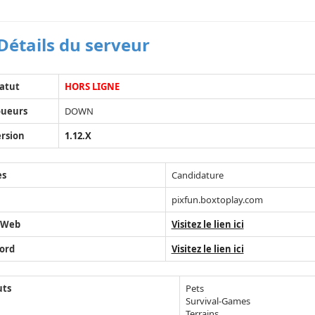
Détails du serveur
atut
HORS LIGNE
oueurs
DOWN
rsion
1.12.X
ès
Candidature
pixfun.boxtoplay.com
 Web
Visitez le lien ici
ord
Visitez le lien ici
uts
Pets
Survival-Games
Terrains