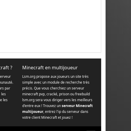
raft ?
Minecraft en multijoueur
serveur
Lsm.org propose aux joueurs un site très
munauté.
simple avec un module de recherche très
urs par
précis. Que vous cherchiez un serveur
s les
minecraft pvp, cracké, prison ou freebuild
e les
lsm.org sera vous diriger vers les meilleurs
d'entre eux ! Trouvez un
serveur Minecraft
multijoueur
, entrez l'ip du serveur dans
votre client Minecraft et jouez !