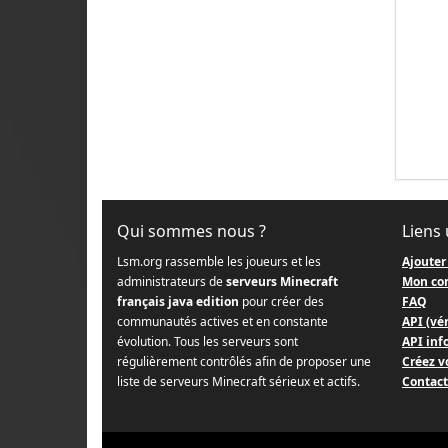
Qui sommes nous ?
Liens 
Lsm.org rassemble les joueurs et les
Ajouter
administrateurs de
serveurs Minecraft
Mon co
français java edition
pour créer des
FAQ
communautés actives et en constante
API (vér
évolution. Tous les serveurs sont
API info
régulièrement contrôlés afin de proposer une
Créez v
liste de serveurs Minecraft sérieux et actifs.
Contact