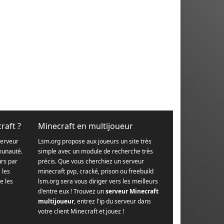
raft ?
Minecraft en multijoueur
serveur
Lsm.org propose aux joueurs un site très
munauté.
simple avec un module de recherche très
urs par
précis. Que vous cherchiez un serveur
s les
minecraft pvp, cracké, prison ou freebuild
e les
lsm.org sera vous diriger vers les meilleurs
d'entre eux ! Trouvez un
serveur Minecraft
multijoueur
, entrez l'ip du serveur dans
votre client Minecraft et jouez !