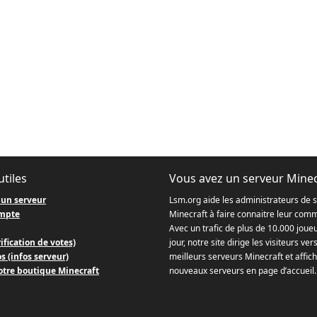
utiles
Vous avez un serveur Minec
 un serveur
Lsm.org aide les administrateurs de 
mpte
Minecraft à faire connaitre leur com
Avec un trafic de plus de 10.000 joue
ification de votes)
jour, notre site dirige les visiteurs ver
s (infos serveur)
meilleurs serveurs Minecraft et affich
otre boutique Minecraft
nouveaux serveurs en page d’accueil.