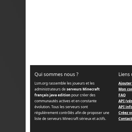
Qui sommes nous ?
Liens 
Lsm.org rassemble les joueurs et les
Ajouter
administrateurs de
serveurs Minecraft
Mon co
français java edition
pour créer des
FAQ
communautés actives et en constante
API (vér
évolution. Tous les serveurs sont
API info
régulièrement contrôlés afin de proposer une
Créez v
liste de serveurs Minecraft sérieux et actifs.
Contact