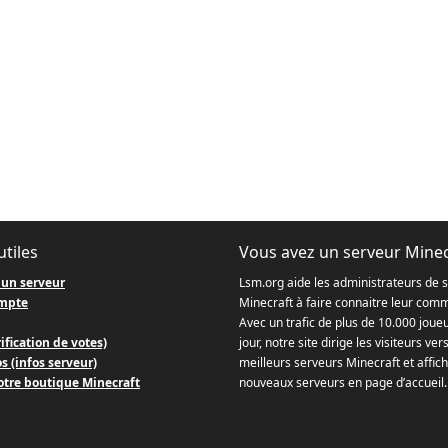
utiles
Vous avez un serveur Minec
 un serveur
Lsm.org aide les administrateurs de 
mpte
Minecraft à faire connaitre leur com
Avec un trafic de plus de 10.000 joue
ification de votes)
jour, notre site dirige les visiteurs ver
s (infos serveur)
meilleurs serveurs Minecraft et affich
otre boutique Minecraft
nouveaux serveurs en page d’accueil.