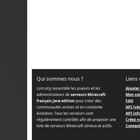
Qui sommes nous ?
Liens 
Lsm.org rassemble les joueurs et les
Ajouter
administrateurs de
serveurs Minecraft
Mon co
français java edition
pour créer des
FAQ
communautés actives et en constante
API (vér
évolution. Tous les serveurs sont
API info
régulièrement contrôlés afin de proposer une
Créez v
liste de serveurs Minecraft sérieux et actifs.
Contact