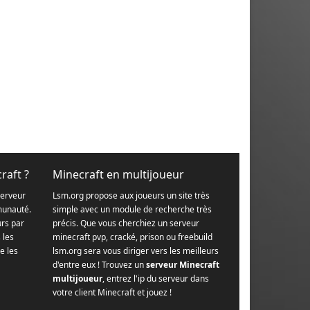
raft ?
Minecraft en multijoueur
serveur
Lsm.org propose aux joueurs un site très
munauté.
simple avec un module de recherche très
urs par
précis. Que vous cherchiez un serveur
s les
minecraft pvp, cracké, prison ou freebuild
e les
lsm.org sera vous diriger vers les meilleurs
d'entre eux ! Trouvez un
serveur Minecraft
multijoueur
, entrez l'ip du serveur dans
votre client Minecraft et jouez !