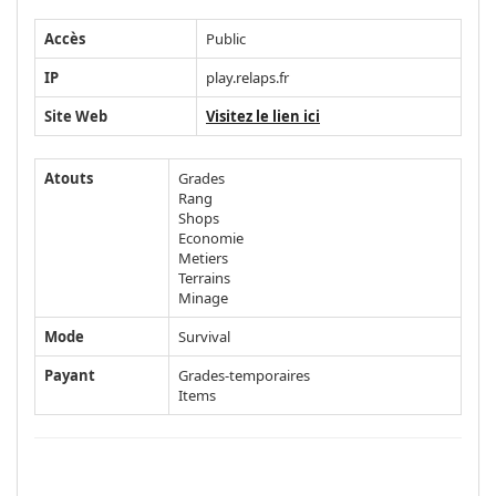
Accès
Public
IP
play.relaps.fr
Site Web
Visitez le lien ici
Atouts
Grades
Rang
Shops
Economie
Metiers
Terrains
Minage
Mode
Survival
Payant
Grades-temporaires
Items