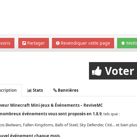
voris
Partager
Revendiquer cette page
Mettr
Voter
cription
Stats
Bannières
veur Minecraft Mini-Jeux & Événements – ReviveMC
nombreux événements vous sont proposés en 1.8.9
, tels que :
is Bedwars, Fallen Kingdoms, Balls of Steel, Sky Defender, Cité… et bien plus
uvel événement chaque mois.