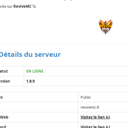
 vite sur
ReviveMC
🚀
Détails du serveur
atut
EN LIGNE
rsion
1.8.9
ès
Public
revivemc.fr
 Web
Visitez le lien ici
ord
Visitez le lien ici