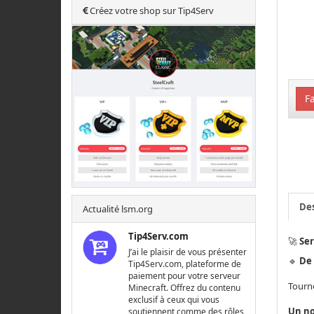
Créez votre shop sur Tip4Serv
Fa
Des
Actualité lsm.org
Tip4Serv.com
🚀
Ser
J’ai le plaisir de vous présenter
🔹
De 
Tip4Serv.com, plateforme de
paiement pour votre serveur
Tourno
Minecraft. Offrez du contenu
exclusif à ceux qui vous
Un no
soutiennent comme des rôles