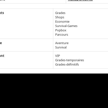
uts
Grades
Shops
Economie
Survival-Games
Pvpbox
Parcours
e
Aventure
Survival
ant
VIP
Grades-temporaires
Grades-définitifs