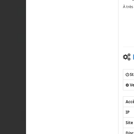
À très
St
Ve
Acc
IP
Site
Disc