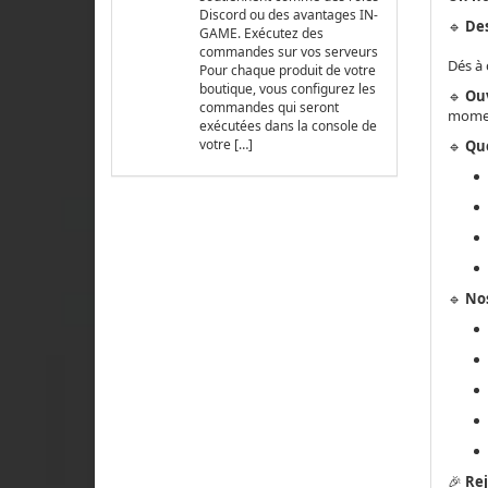
Discord ou des avantages IN-
🔹
Des
GAME. Exécutez des
commandes sur vos serveurs
Dés à 
Pour chaque produit de votre
boutique, vous configurez les
🔹
Ouv
commandes qui seront
momen
exécutées dans la console de
votre […]
🔹
Que
🔹
Nos
🎉
Rej