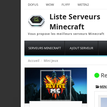
DOFUS
WOW
FLYFF
METIN2
Liste Serveurs
Minecraft
Vous propose les meilleurs serveurs Minecraft
SERVEURS MINECRAFT
AJOUT SERVEUR
Accueil
Mini Jeux
R
MINI